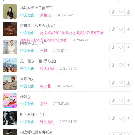
林妹妹爱上了贾宝玉
中文歌曲
周艳泓
2021-12-26
这世界那么多人 (Live)
中文歌曲
赵文卓&MC HotDog 热狗&张云龙&言承
旭&林志炫&黄征&KEY.L刘聪
2025-07-08
站着等你三千年
中文歌曲
王琪
2025-07-12
见一面少一面 (手鼓版)
中文歌曲
晴天姐妹
2025-05-11
最后的人
中文歌曲
杨小壮
2023-11-29
娃娃脸
中文歌曲
后弦
2023-03-01
时间对谁下了手
中文歌曲
野生先生
2022-05-22
想当哪吒要有哪吒命