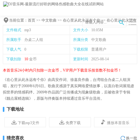
当前位置：
首页
>>
中文歌曲
>>
在心里从此永远有个你
>> 在心里从此永远有
个你mp3下载
文件格式
mp3
文件大小
10.05M
所属歌手
办桌二人组
所属分类
中文歌曲
下载人气
0
下载权限
普通用户
下载扣除
10
金币
更新时间
2025-08-14
本首音乐24小时内只扣除一次金币，VIP用户下载音乐按首数不扣金币！
《在心里从此永远有个你》由高安作词、徐嘉良作曲，台湾组合办桌二人组演
唱，发行于2008年6月6日。歌曲灵感源于真实网络爱情故事，以直白歌词展现虚
拟世界的情感羁绊。2009年作品因广泛传播成为现象级歌曲，后被收录于专辑
《靓点屋精选辑》，原版与伴奏版本持续通过音乐平台流传。
下载地址
下载mp3文件
免费下载
播放本首音乐
猜您喜欢
换一批