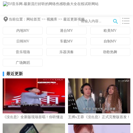
当前位置：
网站首页
>>
视频库
>> 最近更新视频
内地MV
港台MV
欧美MV
日韩MV
车载MV
自制MV
音乐现场
乐器演奏
劲歌热舞
广场舞蹈
最近更新
《没出息》全新版现场首唱！你听懂这
王搏x王蓉《没出息》正式完整版首发！
首歌了吗？