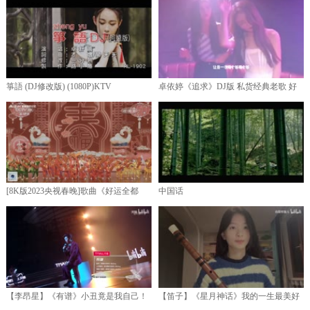
箏語 (DJ修改版) (1080P)KTV
卓依婷《追求》DJ版 私货经典老歌 好
听的旋律
[8K版2023央视春晚]歌曲《好运全都
中国话
来》 演唱：邓超 王二妮
【李昂星】《有谱》小丑竟是我自己！
【笛子】《星月神话》我的一生最美好