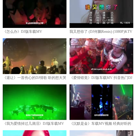
《怎么办》DJ版车载MV
我又想你了 (DJ何鵬Remix) (1080P)KTV
《退让》一首伤心的DJ情歌 听的想大哭
《爱情错觉》DJ版车载MV 抖音热门DJ
一场
舞曲 夜店现场
《我为爱情掉过几滴泪》DJ版车载MV
《沉默是金》车载MV视频 经典好听的
DJ舞曲