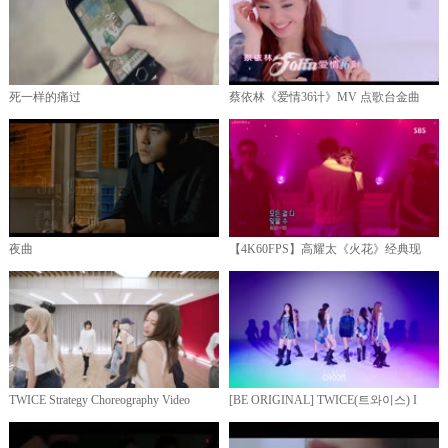
死一样的痛过
蔡依林《爱情36计》MV 点歌台金曲
夜曲
【4K60FPS】高耀太《火花》经典现
场！炫舞当年的霸榜神曲！
TWICE Strategy Choreography Video
[BE ORIGINAL] TWICE(트와이스) I
(Moving ver.)
CANT STOP ME (4K)