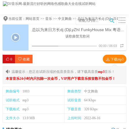
当前位置：
网站首页
>>
音乐
>>
中文舞曲
>> 总以为来日方长dj (DjLyZhI
FunkyHouse Mix 粤语女)
总以为来日方长dj (DjLyZhI FunkyHouse Mix 粤语女)
该歌曲暂无歌词
00:00
/
06:03
0
收藏
下载mp3
温馨提示：您正在试听压缩的低音质音乐，请下载高音质
mp3
音乐！
本首音乐24小时内只扣除一次金币，VIP用户下载音乐按首数不扣金币！
舞曲编号
1003
舞曲类型
中文舞曲
试听格式
mp3
试听音质
64 Kbps
下载格式
mp3
下载音质
320 Kbps
文件大小
13.9 MB
上传时间
2022-06-16