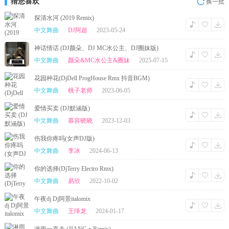
猜您喜欢
换一批
探清水河 (2019 Remix)
中文舞曲
DJ阿超
2023-05-24
神话情话 (DJ颜朵、DJ MC水公主、DJ圈妹版)
中文舞曲
颜朵&MC水公主&圈妹
2025-07-15
花园种花(DjDell ProgHouse Rmx 抖音BGM)
中文舞曲
桃子老师
2023-06-05
爱情买卖 (DJ默涵版)
中文舞曲
慕容晓晓
2023-12-03
伤我你疼吗(女声DJ版)
中文舞曲
李冰
2024-06-13
你的选择(DjTerry Electro Rmx)
中文舞曲
易欣
2022-10-02
午夜dj Dj阿景italomix
中文舞曲
王绎龙
2024-01-17