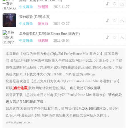
淋雨一直走 (JIANG.x Remix)
中文舞曲
张韶涵
2023-11-27
孤独颂歌 (DJ阿卓版)
中文舞曲
陈文非
2024-02-27
单身情歌DJ (DJ阿华 Electro Rmx 国语男)
中文舞曲
林志炫
2022-06-05
本首舞曲【总以为来日方长dj (DjLyZhI FunkyHouse Mix 粤语女)】是DJ音乐
网-最新流行好听的网络伤感歌曲大全在线试听网站于2022-06-16上传，为了保
障在线试听的流畅性，您现在所试听的舞曲是经过压缩处理的Mp4音频，本站
所提供的Mp3下载文件大小为13.9 MB，MP3音质为320Kbps
您要是喜欢这首【总以为来日方长dj (DjLyZhI FunkyHouse Mix 粤语女).mp3】
可以
[点击这里]
复制网址转发给您的朋友，
点击此处可以收藏哦
若需要下载《总以为来日方长dj (DjLyZhI FunkyHouse Mix 粤语女)》
请点此处
进入高品质MP3舞曲下载；
如果这首DJ舞曲存在任何版权问题，请与我们联系
QQ: 1064280715
，请记住
DJ音乐网-最新流行好听的网络伤感歌曲大全在线试听网站永久网址：
www.djyinyue.com