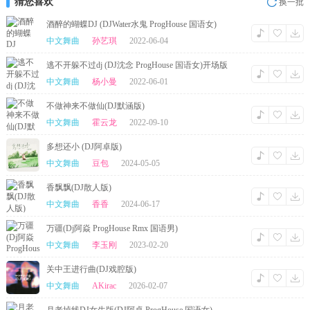
猜您喜欢
换一批
酒醉的蝴蝶DJ (DJWater水鬼 ProgHouse 国语女)
中文舞曲
孙艺琪
2022-06-04
逃不开躲不过dj (DJ沈念 ProgHouse 国语女)开场版
中文舞曲
杨小曼
2022-06-01
不做神来不做仙(DJ默涵版)
中文舞曲
霍云龙
2022-09-10
多想还小 (DJ阿卓版)
中文舞曲
豆包
2024-05-05
香飘飘(DJ散人版)
中文舞曲
香香
2024-06-17
万疆(Dj阿焱 ProgHouse Rmx 国语男)
中文舞曲
李玉刚
2023-02-20
关中王进行曲(DJ戏腔版)
中文舞曲
AKirac
2026-02-07