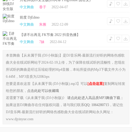
月老掉线DJ女生版(DJ阿卓 ProgHouse 国语女)
中文舞曲
香子
2022-04-07
前度 DjEdmo
中文舞曲
朱雅
2022-12-09
【讲不出再见 FK节奏 2022 抖音热播】
中文舞曲
7妹
2022-04-12
本首舞曲【从未属于我 (DJ小秋版)】是DJ音乐网-最新流行好听的网络伤感歌
曲大全在线试听网站于2024-02-19上传，为了保障在线试听的流畅性，您现在
所试听的舞曲是经过压缩处理的Mp4音频，本站所提供的Mp3下载文件大小为
6.44M，MP3音质为320Kbps
您要是喜欢这首【从未属于我 (DJ小秋版).mp3】可以
[点击这里]
复制网址转发
给您的朋友，
点击此处可以收藏哦
若需要下载《从未属于我 (DJ小秋版)》
请点此处进入高品质MP3舞曲下载；
如果这首DJ舞曲存在任何版权问题，请与我们联系
QQ: 1064280715
，请记住
DJ音乐网-最新流行好听的网络伤感歌曲大全在线试听网站永久网址：
www.djyinyue.com