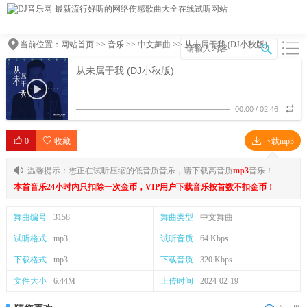
当前位置：
网站首页
>>
音乐
>>
中文舞曲
>> 从未属于我 (DJ小秋版)
从未属于我 (DJ小秋版)
00:00
/
02:46
0
收藏
下载mp3
温馨提示：您正在试听压缩的低音质音乐，请下载高音质
mp3
音乐！
本首音乐24小时内只扣除一次金币，VIP用户下载音乐按首数不扣金币！
舞曲编号
3158
舞曲类型
中文舞曲
试听格式
mp3
试听音质
64 Kbps
下载格式
mp3
下载音质
320 Kbps
文件大小
6.44M
上传时间
2024-02-19