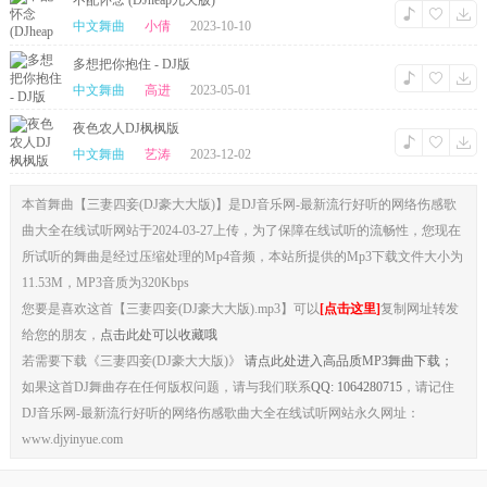
不配怀念 (DJheap九天版)
中文舞曲
小倩
2023-10-10
多想把你抱住 - DJ版
中文舞曲
高进
2023-05-01
夜色农人DJ枫枫版
中文舞曲
艺涛
2023-12-02
本首舞曲【三妻四妾(DJ豪大大版)】是DJ音乐网-最新流行好听的网络伤感歌
曲大全在线试听网站于2024-03-27上传，为了保障在线试听的流畅性，您现在
所试听的舞曲是经过压缩处理的Mp4音频，本站所提供的Mp3下载文件大小为
11.53M，MP3音质为320Kbps
您要是喜欢这首【三妻四妾(DJ豪大大版).mp3】可以
[点击这里]
复制网址转发
给您的朋友，
点击此处可以收藏哦
若需要下载《三妻四妾(DJ豪大大版)》
请点此处进入高品质MP3舞曲下载；
如果这首DJ舞曲存在任何版权问题，请与我们联系
QQ: 1064280715
，请记住
DJ音乐网-最新流行好听的网络伤感歌曲大全在线试听网站永久网址：
www.djyinyue.com