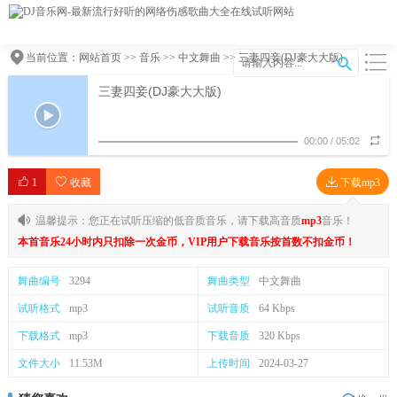
当前位置：
网站首页
>>
音乐
>>
中文舞曲
>> 三妻四妾(DJ豪大大版)
三妻四妾(DJ豪大大版)
00:00
/
05:02
1
收藏
下载mp3
温馨提示：您正在试听压缩的低音质音乐，请下载高音质
mp3
音乐！
本首音乐24小时内只扣除一次金币，VIP用户下载音乐按首数不扣金币！
舞曲编号
3294
舞曲类型
中文舞曲
试听格式
mp3
试听音质
64 Kbps
下载格式
mp3
下载音质
320 Kbps
文件大小
11.53M
上传时间
2024-03-27