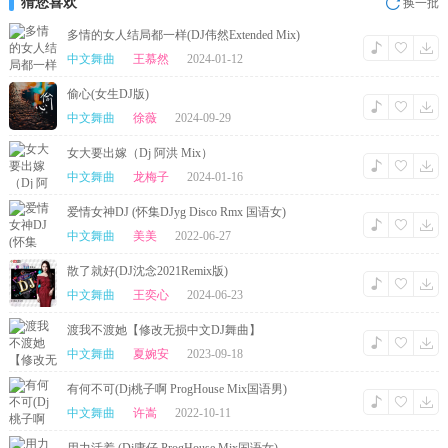
猜您喜欢
换一批
多情的女人结局都一样(DJ伟然Extended Mix)
中文舞曲
王慕然
2024-01-12
偷心(女生DJ版)
中文舞曲
徐薇
2024-09-29
女大要出嫁（Dj 阿洪 Mix）
中文舞曲
龙梅子
2024-01-16
爱情女神DJ (怀集DJyg Disco Rmx 国语女)
中文舞曲
美美
2022-06-27
散了就好(DJ沈念2021Remix版)
中文舞曲
王奕心
2024-06-23
渡我不渡她【修改无损中文DJ舞曲】
中文舞曲
夏婉安
2023-09-18
有何不可(Dj桃子啊 ProgHouse Mix国语男)
中文舞曲
许嵩
2022-10-11