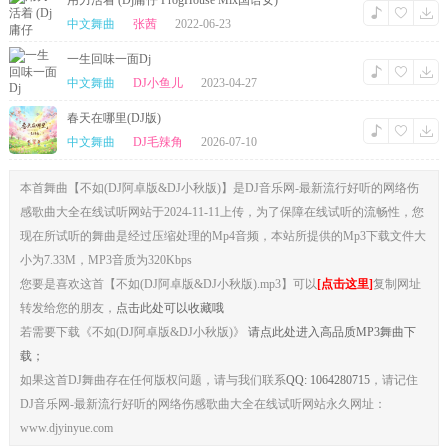
用力活着 (Dj庸仔 ProgHouse Mix国语女)
中文舞曲
张茜
2022-06-23
一生回味一面Dj
中文舞曲
DJ小鱼儿
2023-04-27
春天在哪里(DJ版)
中文舞曲
DJ毛辣角
2026-07-10
本首舞曲【不如(DJ阿卓版&DJ小秋版)】是DJ音乐网-最新流行好听的网络伤
感歌曲大全在线试听网站于2024-11-11上传，为了保障在线试听的流畅性，您
现在所试听的舞曲是经过压缩处理的Mp4音频，本站所提供的Mp3下载文件大
小为7.33M，MP3音质为320Kbps
您要是喜欢这首【不如(DJ阿卓版&DJ小秋版).mp3】可以
[点击这里]
复制网址
转发给您的朋友，
点击此处可以收藏哦
若需要下载《不如(DJ阿卓版&DJ小秋版)》
请点此处进入高品质MP3舞曲下
载；
如果这首DJ舞曲存在任何版权问题，请与我们联系
QQ: 1064280715
，请记住
DJ音乐网-最新流行好听的网络伤感歌曲大全在线试听网站永久网址：
www.djyinyue.com