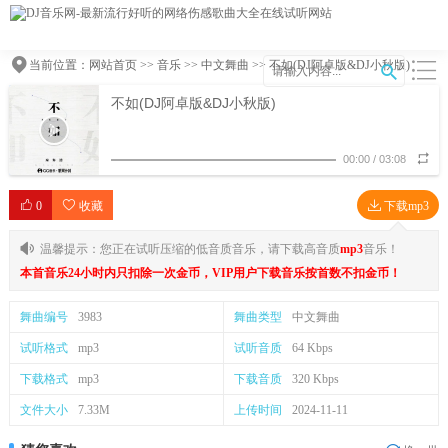
当前位置：
网站首页
>>
音乐
>>
中文舞曲
>> 不如(DJ阿卓版&DJ小秋版)
不如(DJ阿卓版&DJ小秋版)
00:00
/
03:08
0
收藏
下载mp3
温馨提示：您正在试听压缩的低音质音乐，请下载高音质
mp3
音乐！
本首音乐24小时内只扣除一次金币，VIP用户下载音乐按首数不扣金币！
舞曲编号
3983
舞曲类型
中文舞曲
试听格式
mp3
试听音质
64 Kbps
下载格式
mp3
下载音质
320 Kbps
文件大小
7.33M
上传时间
2024-11-11