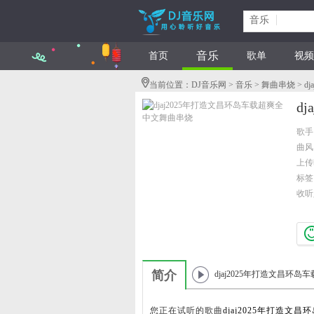
音乐
音乐
首页
歌单
视频
当前位置：
DJ音乐网
>
音乐
>
舞曲串烧
> 
d
歌手
曲风
上传时
标签
收听
简介
djaj2025年打造文昌环岛车
超爽全中文舞曲串烧
您正在试听的歌曲
djaj2025年打造