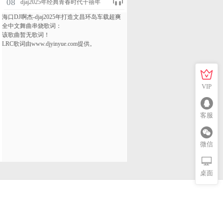
08
djaj2025年经典青春时代千禧年
流行迪厅热舞劲爆全外文DISCO
舞曲专辑
VIP
客服
微信
桌面