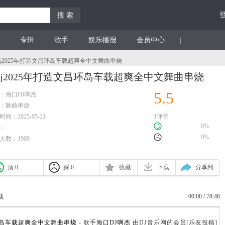
搜 索
专辑
歌手
娱乐播报
会员中心
|
djaj2025年打造文昌环岛车载超爽全中文舞曲串烧
jaj2025年打造文昌环岛车载超爽全中文舞曲串烧
5.5
：
海口DJ啊杰
：
舞曲串烧
间：2025-05-21
1评价
0%
：
0%
人数：1900
顶 0
踩 0
收藏
下载
分享到
载
00:00
/
78:46
文昌环岛车载超爽全中文舞曲串烧
- 歌手
海口DJ啊杰
由DJ音乐网的会员[乐友投稿]