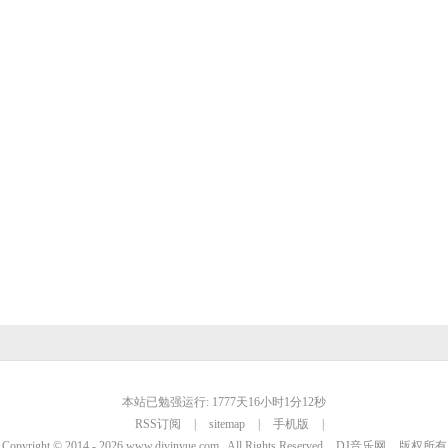
本站已勉强运行: 1777天16小时1分12秒
RSS订阅
|
sitemap
|
手机版
|
Copyright © 2014 - 2026 www.djyinyue.com , All Rights Reserved
DJ音乐网
版权所有