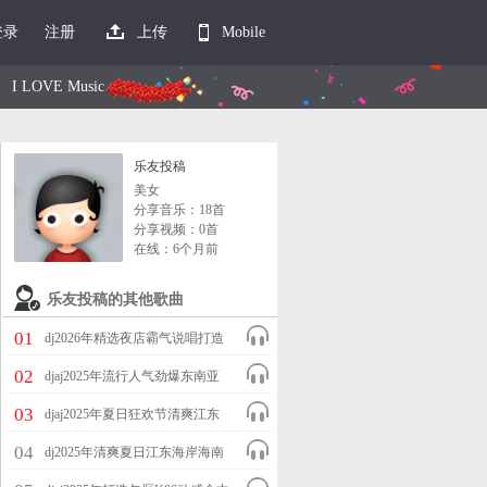
登录
注册
上传
Mobile
I LOVE Music
乐友投稿
美女
分享音乐：18首
分享视频：0首
在线：6个月前
乐友投稿的其他歌曲
01
dj2026年精选夜店霸气说唱打造
赛车【油门踩到底】BGM气氛
02
djaj2025年流行人气劲爆东南亚
House专辑
酒吧热播越鼓气氛电音跳舞
03
djaj2025年夏日狂欢节清爽江东
House专辑
海岸萨克斯电音欢快气氛疯狂热
04
dj2025年清爽夏日江东海岸海南
舞专辑
风格巴西葡萄牙风情语沙滩欢快