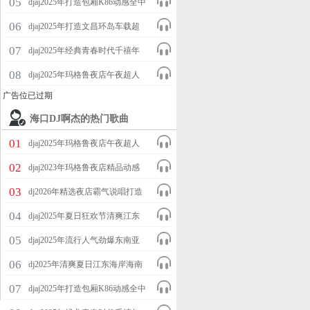
05
djaj2025年打造包厢K86动感全中
热舞专辑
文粤语跳舞专辑
06
djaj2025年打造文昌环岛车载超
爽全中文舞曲串烧
07
djaj2025年经典青春时代千禧年
流行迪厅热舞劲爆全外文DISCO
08
djaj2025年玛格鲁夜店午夜超人
舞曲专辑
气异国迷幻电音风情House专辑
广告位已过期
海口DJ啊杰的热门歌曲
01
djaj2025年玛格鲁夜店午夜超人
气异国迷幻电音风情House专辑
02
djaj2023年玛格鲁夜店精品动感
劲爆【v88】包厢气氛跳舞专辑+
03
dj2026年精选夜店霸气说唱打造
赛车【油门踩到底】BGM气氛
04
djaj2025年夏日狂欢节清爽江东
House专辑
海岸萨克斯电音欢快气氛疯狂热
05
djaj2025年流行人气劲爆东南亚
舞专辑
酒吧热播越鼓气氛电音跳舞
06
dj2025年清爽夏日江东海岸海南
House专辑
风格巴西葡萄牙风情语沙滩欢快
07
djaj2025年打造包厢K86动感全中
热舞专辑
文粤语跳舞专辑