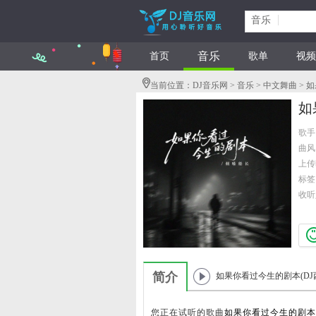
音乐
音乐
首页
歌单
视频
当前位置：
DJ音乐网
>
音乐
>
中文舞曲
> 
如
歌手
曲风
上传时
标签
收听
简介
如果你看过今生的剧本(DJ
柚版)
您正在试听的歌曲
如果你看过今生的剧本(