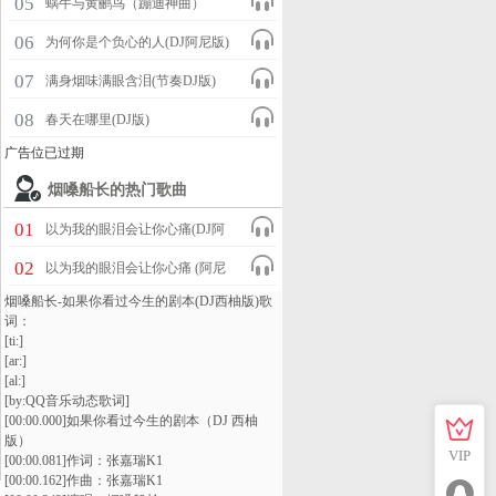
05
蜗牛与黄鹂鸟（蹦迪神曲）
06
为何你是个负心的人(DJ阿尼版)
07
满身烟味满眼含泪(节奏DJ版)
08
春天在哪里(DJ版)
广告位已过期
烟嗓船长的热门歌曲
01
以为我的眼泪会让你心痛(DJ阿
尼版)(Remix)
02
以为我的眼泪会让你心痛 (阿尼
律动版)
VIP