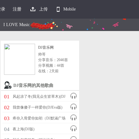
登录
注册
上传
Mobile
I LOVE Music
DJ音乐网
帅哥
分享音乐：2046首
分享视频：44首
在线：2天前
DJ音乐网的其他歌曲
01
风起凉了冬(我见众生皆草木)(DJ
九零版)
02
我曾像傻子一样爱你(DJEva版)
03
疼你入骨爱你如初（DJ默涵广场
舞版）
04
夜上海(DJ版)