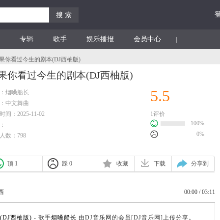
搜 索
专辑
歌手
娱乐播报
会员中心
|
如果你看过今生的剧本(DJ西柚版)
果你看过今生的剧本(DJ西柚版)
5.5
：
烟嗓船长
：
中文舞曲
间：2025-11-02
1评价
100%
：
0%
人数：798
顶 1
踩 0
收藏
下载
分享到
西
00:00
/
03:11
DJ西柚版)
- 歌手
烟嗓船长
由DJ音乐网的会员[DJ音乐网]上传分享。