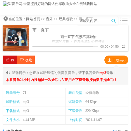
当前位置：
网站首页
>>
音乐
>>
经典老歌
>> 雨一直下
雨一直下
雨一直下 气氛不算融洽
在冻的屋檐下 你渐渐感到心在变化
你爱着他也许也带着恨吧
00:00
/
04:50
青春耗了一大半
原来只是陪他玩耍
19
收藏
真想离开他 他却拿着鲜花
下载mp3
说不着边的话 让整个场面更加尴尬
不可思议吧 梦在瞬间碰荡
温馨提示：您正在试听压缩的低音质音乐，请下载高音质
mp3
音乐！
为何当初那么傻 还一心想要嫁给他
就是爱到深处才忍他
本首音乐24小时内只扣除一次金币，VIP用户下载音乐按首数不扣金币！
舍不舍得都断了吧
那是从来都没有后路的悬崖
舞曲编号
71
舞曲类型
经典老歌
就是爱到深处才由他
碎了心也要放得下
试听格式
mp3
试听音质
64 Kbps
难道忘了爱他的伤
已密密麻麻
下载格式
mp3
下载音质
320 Kbps
雨一直下 气氛不算融洽
在冻的屋檐下 你渐渐感到心在变化
文件大小
4.44 MB
上传时间
2021-11-07
不可思议吧 梦在瞬间碰荡
为何当初那么傻 还一心想要嫁给他
就是爱到深处才忍他