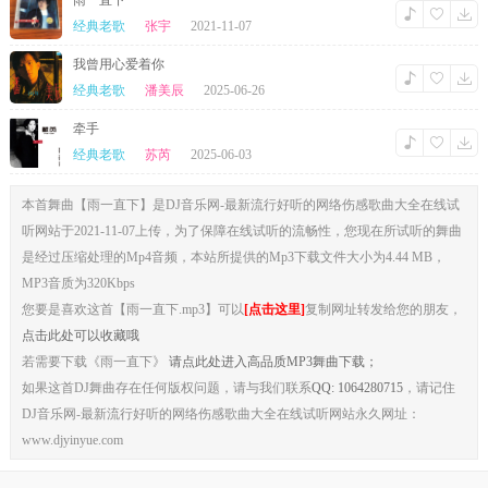
雨一直下
经典老歌
张宇
2021-11-07
我曾用心爱着你
经典老歌
潘美辰
2025-06-26
牵手
经典老歌
苏芮
2025-06-03
本首舞曲【雨一直下】是DJ音乐网-最新流行好听的网络伤感歌曲大全在线试
听网站于2021-11-07上传，为了保障在线试听的流畅性，您现在所试听的舞曲
是经过压缩处理的Mp4音频，本站所提供的Mp3下载文件大小为4.44 MB，
MP3音质为320Kbps
您要是喜欢这首【雨一直下.mp3】可以
[点击这里]
复制网址转发给您的朋友，
点击此处可以收藏哦
若需要下载《雨一直下》
请点此处进入高品质MP3舞曲下载；
如果这首DJ舞曲存在任何版权问题，请与我们联系
QQ: 1064280715
，请记住
DJ音乐网-最新流行好听的网络伤感歌曲大全在线试听网站永久网址：
www.djyinyue.com