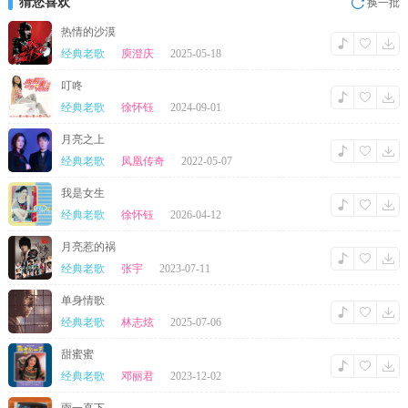
猜您喜欢
换一批
舍不舍得都断了吧
那是从来都没有后路的悬崖
热情的沙漠
就是爱到深处才由他
经典老歌
庾澄庆
2025-05-18
碎了心也要放得下
难道忘了爱他的伤
叮咚
已密密麻麻
不再为了他挣扎
经典老歌
徐怀钰
2024-09-01
不要再为他出神入化
今后不管他爱不爱谁
月亮之上
快乐吗 都随他
就是爱到深处才由他
经典老歌
凤凰传奇
2022-05-07
碎了心也要放得下
难道忘了爱他的伤
我是女生
已密密麻麻
经典老歌
徐怀钰
2026-04-12
就是爱到深处才忍他
舍不舍得都断了吧
那是从来都没有后路的悬崖
月亮惹的祸
就是爱到深处才由他
经典老歌
张宇
2023-07-11
碎了心也要放得下
难道忘了爱他的伤
单身情歌
已密密麻麻
经典老歌
林志炫
2025-07-06
甜蜜蜜
经典老歌
邓丽君
2023-12-02