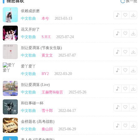
猜您喜欢
换一批
而我 快要妥协
这场理性感性 纠结的对决
依赖成折磨
柔软的 即使再退却 也无法隔绝
中文歌曲
本兮
2023-03-13
不该 对炙热的 只剩下抱歉
你还想 隔岸观火
花又开好了
不费吹灰之力 赢下这一切
原来 你的爱恋
中文歌曲
S.H.E
2025-07-24
只想靓丽光线 顺遂又安全
你让我 流泪和晚风 慢慢的冷却
别让爱凋落 (节奏女生版)
是你 无心把我 推向他身边
很难分辨 你和他之间 心动的界限
中文歌曲
黄文文
2025-07-07
如何明确 最后的选择 幸福会完全
我们都 想爱却脆弱 又胆怯
爱丫爱丫
都想 欲情故纵 进退都体面
中文歌曲
BY2
2022-03-20
他的 行动直接
绝不拖泥带水 玫瑰铺满街
而我 还在拒绝
别让爱凋落 (Live)
只是期待你会 更勇敢向前
中文歌曲
王赫野&喻言
2025-05-26
可能是 爱情的剧情 顽强又狗血
是我 不能欺骗 心底的感觉
和往事碰一杯
爱你更多一些
他就像 一团火焰
中文歌曲
雪十郎
2022-04-17
极致燃烧猛烈 温柔而危险
而我 快要妥协
金榜题名 (高考战歌)
这场理性感性 纠结的对决
中文歌曲
秦山回
2025-06-29
柔软的 即使再退却 也无法隔绝
不该 对炙热的 只剩下抱歉
你还想 隔岸观火