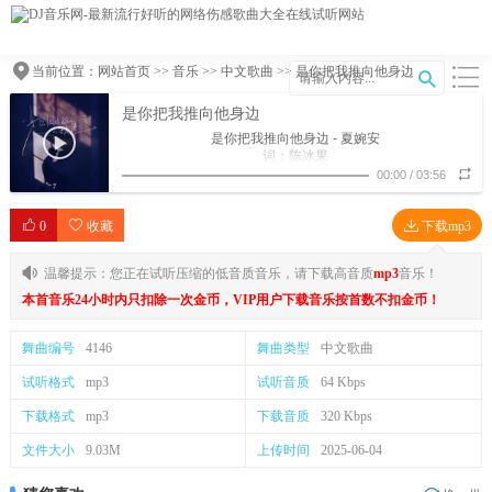
当前位置：
网站首页
>>
音乐
>>
中文歌曲
>> 是你把我推向他身边
是你把我推向他身边
是你把我推向他身边 - 夏婉安
词：陈冰果
曲：戴盡欢
00:00
/
03:56
策划：王泽宇@晟宝文化
制作人：晟宝Studio
0
收藏
编曲：晟宝Studio
下载mp3
OP/SP：晟宝文化
（未经著作权人许可 不得翻唱翻录或使用）
温馨提示：您正在试听压缩的低音质音乐，请下载高音质
mp3
音乐！
很难分辨 你和他之间 心动的界限
如何明确 最后的选择 幸福会完全
本首音乐24小时内只扣除一次金币，VIP用户下载音乐按首数不扣金币！
我们都 想爱却脆弱 又胆怯
都想 欲情故纵 进退都体面
舞曲编号
4146
舞曲类型
中文歌曲
他的 行动直接
绝不拖泥带水 玫瑰铺满街
试听格式
mp3
试听音质
64 Kbps
而我 还在拒绝
只是期待你会 更勇敢向前
下载格式
mp3
下载音质
320 Kbps
可能是 爱情的剧情 顽强又狗血
是我 不能欺骗 心底的感觉
文件大小
9.03M
上传时间
2025-06-04
爱你更多一些
他就像 一团火焰
极致燃烧猛烈 温柔而危险