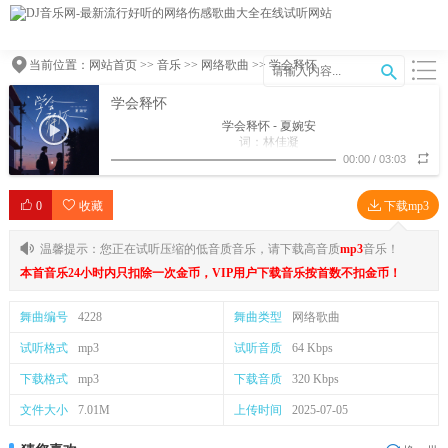
当前位置：
网站首页
>>
音乐
>>
网络歌曲
>> 学会释怀
学会释怀
学会释怀 - 夏婉安
词：林佳凝
曲：林佳凝
00:00
/
03:03
编曲：吕小毅
制作人：晟宝Studio
0
收藏
监制：尤起胜
下载mp3
OP/SP：晟宝文化
【未经著作权人许可 不得翻唱翻录或使用】
温馨提示：您正在试听压缩的低音质音乐，请下载高音质
mp3
音乐！
雨滴嗒落在窗台
悲伤是循环状态
本首音乐24小时内只扣除一次金币，VIP用户下载音乐按首数不扣金币！
曲终人散这是常态
我会长大戒掉依赖
舞曲编号
4228
舞曲类型
网络歌曲
想过深埋
对你每一次期待
试听格式
mp3
试听音质
64 Kbps
全部都石沉大海
悲哀的像尘埃
下载格式
mp3
下载音质
320 Kbps
就连分开
你一个转身击败
文件大小
7.01M
上传时间
2025-07-05
我连挽留的话都没说出来
一个人去看海
也许还会发呆