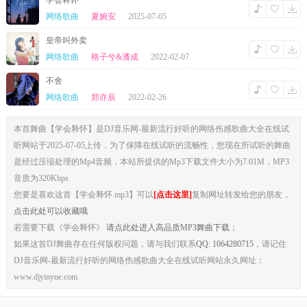
学会释怀
我受过的伤害
网络歌曲
夏婉安
2025-07-05
也会等到花开
洒脱一些总会等到有个人爱
皇帝叫外卖
一个人去看海
也许还会发呆
网络歌曲
格子兮&潘成
2022-02-07
怀念你的存在
然后哭的像小孩
不舍
纠缠的人不乖
网络歌曲
郑亦辰
2022-02-26
慢慢学会释怀
失去你不等于被世界淘汰
过去的就放开
本首舞曲【学会释怀】是DJ音乐网-最新流行好听的网络伤感歌曲大全在线试
不求你别离开
总会有人陪我度过漫长的未来
听网站于2025-07-05上传，为了保障在线试听的流畅性，您现在所试听的舞曲
我受过的伤害
是经过压缩处理的Mp4音频，本站所提供的Mp3下载文件大小为7.01M，MP3
也会等到花开
洒脱一些总会等到有个人爱
音质为320Kbps
您要是喜欢这首【学会释怀.mp3】可以
[点击这里]
复制网址转发给您的朋友，
点击此处可以收藏哦
若需要下载《学会释怀》
请点此处进入高品质MP3舞曲下载；
如果这首DJ舞曲存在任何版权问题，请与我们联系
QQ: 1064280715
，请记住
DJ音乐网-最新流行好听的网络伤感歌曲大全在线试听网站永久网址：
www.djyinyue.com