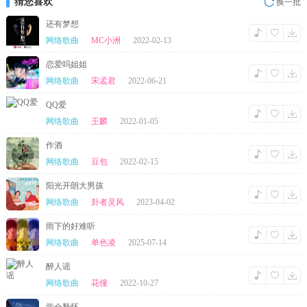
猜您喜欢
换一批
怀念你的存在
然后哭的像小孩
还有梦想
纠缠的人不乖
网络歌曲
MC小洲
2022-02-13
慢慢学会释怀
失去你不等于被世界淘汰
恋爱吗姐姐
过去的就放开
不求你别离开
网络歌曲
宋孟君
2022-06-21
总会有人陪我度过漫长的未来
我受过的伤害
QQ爱
也会等到花开
洒脱一些总会等到有个人爱
网络歌曲
王麟
2022-01-05
想过深埋
对你每一次期待
作酒
全部都石沉大海
网络歌曲
豆包
2022-02-15
悲哀的像尘埃
就连分开
你一个转身击败
阳光开朗大男孩
我连挽留的话都没说出来
网络歌曲
卦者灵风
2023-04-02
一个人去看海
也许还会发呆
雨下的好难听
怀念你的存在
然后哭的像小孩
网络歌曲
单色凌
2025-07-14
纠缠的人不乖
慢慢学会释怀
醉人谣
失去你不等于被世界淘汰
网络歌曲
花僮
2022-10-27
过去的就放开
不求你别离开
总会有人陪我度过漫长的未来